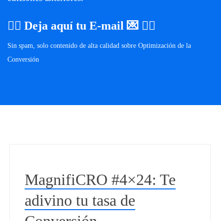
👉🏼
Deja aquí tu E-mail
💌 👈🏼
Sin spam, solo contenido de alta calidad sobre Optimización de la
Conversión
MagnifiCRO #4×24: Te
adivino tu tasa de