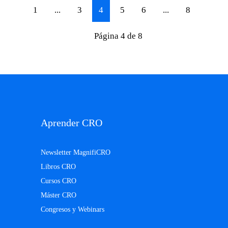
1
...
3
4
5
6
...
8
Página 4 de 8
Aprender CRO
Newsletter MagnifiCRO
Libros CRO
Cursos CRO
Máster CRO
Congresos y Webinars