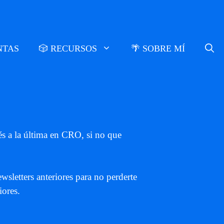
NTAS
🎲 RECURSOS
🌴 SOBRE MÍ
tés a la última en CRO, si no que
sletters anteriores para no perderte
iores.