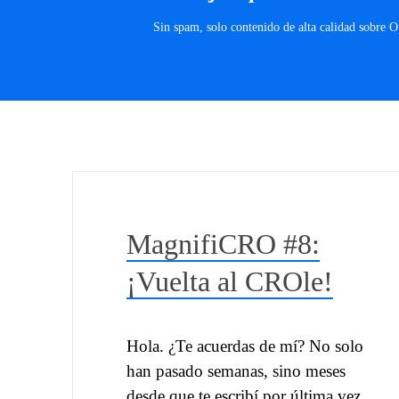
Sin spam, solo contenido de alta calidad sobre 
MagnifiCRO #8:
¡Vuelta al CROle!
Hola. ¿Te acuerdas de mí? No solo
han pasado semanas, sino meses
desde que te escribí por última vez.