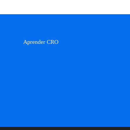
Aprender CRO
Newsletter MagnifiCRO
Libros CRO
Cursos CRO
Máster CRO
Congresos y Webinars