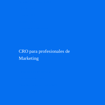
Newsletter MagnifiCRO
Libros CRO
Cursos CRO
Máster CRO
Congresos y Webinars
CRO para profesionales de
Marketing
Ideas para experimentos
Herramientas CRO
Estadísticas sobre Conversión
Libros Growth Hacking