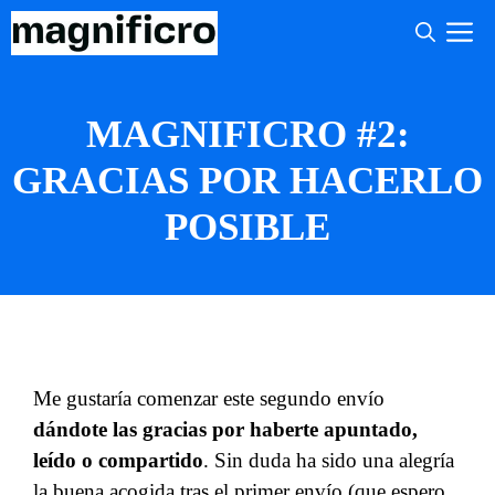
Saltar
M
al
contenido
MAGNIFICRO #2:
GRACIAS POR HACERLO
POSIBLE
Me gustaría comenzar este segundo envío
dándote las gracias por haberte apuntado,
leído o compartido
. Sin duda ha sido una alegría
la buena acogida tras el
primer envío
(que espero