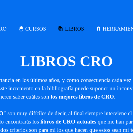
CRO
🐣 CURSOS
📚 LIBROS
🧲 HERRAMIE
LIBROS CRO
ancia en los últimos años, y como consecuencia cada vez
ste incremento en la bibliografía puede suponer un inconv
uieren saber cuáles son
los mejores libros de CRO.
RO
" son muy difíciles de decir, al final siempre interviene el
ado encontrarás los
libros de CRO actuales
que me han pare
s dos criterios son para mi los que hacen que estos sean mi
t