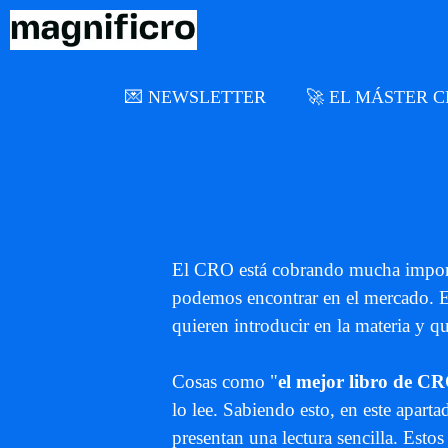
Saltar
al
contenido
💌 NEWSLETTER
🚀 EL MÁSTER 
El CRO está cobrando mucha import
podemos encontrar en el mercado. E
quieren introducir en la materia y q
Cosas como "
el mejor libro de C
lo lee. Sabiendo esto, en este apart
presentan una lectura sencilla. Esto