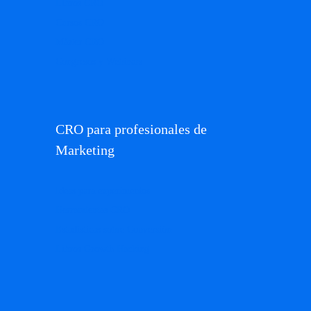
Libros CRO
Cursos CRO
Máster CRO
Congresos y Webinars
CRO para profesionales de
Marketing
Ideas para experimentos
Herramientas CRO
Estadísticas sobre Conversión
Libros Growth Hacking