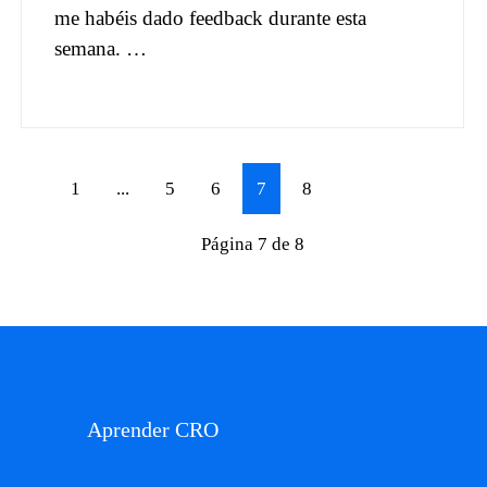
me habéis dado feedback durante esta
semana. …
1
...
5
6
7
8
Página 7 de 8
Aprender CRO