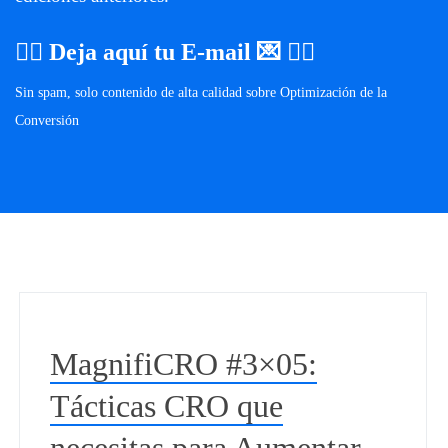
👉🏼
Deja aquí tu E-mail
💌 👈🏼
Sin spam, solo contenido de alta calidad sobre Optimización de la
Conversión
MagnifiCRO #3×05:
Tácticas CRO que