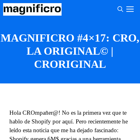
Saltar
M
al
contenido
MAGNIFICRO #4×17: CRO,
LA ORIGINAL© |
CRORIGINAL
Hola CROmpañer@! No es la primera vez que te
hablo de Shopify por aquí. Pero recientemente he
leído esta noticia que me ha dejado fascinado:
Shopify genera 6M$ gracias a una herramienta
.