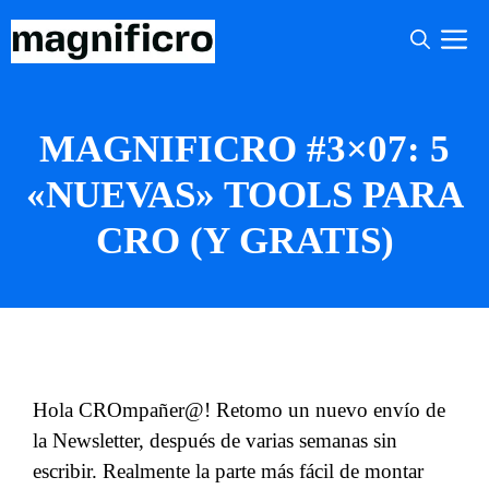
Saltar
M
al
contenido
MAGNIFICRO #3×07: 5
«NUEVAS» TOOLS PARA
CRO (Y GRATIS)
Hola CROmpañer@! Retomo un nuevo envío de
la Newsletter, después de varias semanas sin
escribir. Realmente la parte más fácil de montar