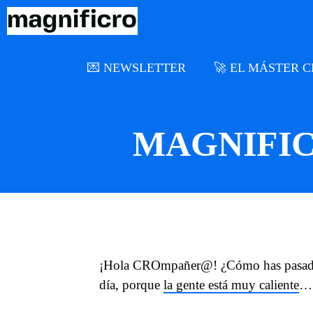
Saltar
al
contenido
💌 NEWSLETTER
🚀 EL MÁSTER 
MAGNIFIC
¡Hola CROmpañer@! ¿Cómo has pasado 
día, porque
la gente está muy caliente
…