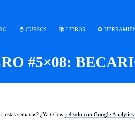
CRO
🐣 CURSOS
📚 LIBROS
🧲 HERRAMIE
RO #5×08: BECARI
estas semanas? ¿Ya te has
peleado con Google Analytics