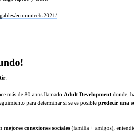
rgables/ecommtech-2021/
undo!
tir
.
 hace más de 80 años llamado
Adult Development
donde, ha
eguimiento para determinar si se es posible
predecir una se
on
mejores conexiones sociales
(familia + amigos), entend