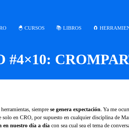
CRO
🐣 CURSOS
📚 LIBROS
🧲 HERRAMIE
 #4×10: CROMPART
erramientas, siempre
se genera expectación
. Ya me ocur
re solo en CRO, por supuesto en cualquier disciplina de M
 en nuestro día a día
con sea cual sea el tema de conversa