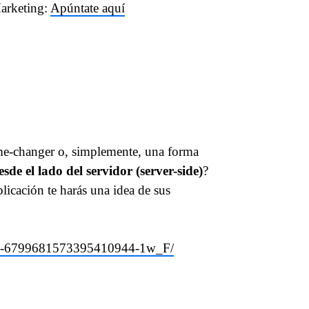
Marketing:
Apúntate aquí
me-changer o, simplemente, una forma
de el lado del servidor (server-side)
?
icación te harás una idea de sus
ivity-6799681573395410944-1w_F/