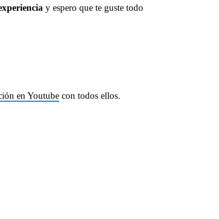
 experiencia
y espero que te guste todo
cción en Youtube
con todos ellos.