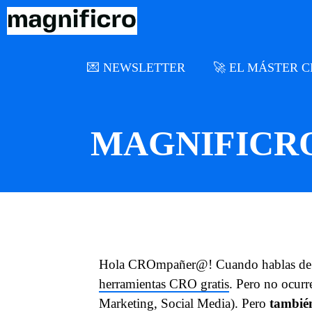
Saltar
al
contenido
💌 NEWSLETTER
🚀 EL MÁSTER 
MAGNIFICRO
Hola CROmpañer@! Cuando hablas de h
herramientas CRO gratis
. Pero no ocur
Marketing, Social Media). Pero
también