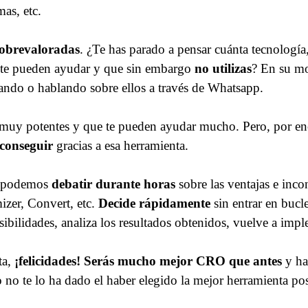
mas, etc.
sobrevaloradas
. ¿Te has parado a pensar cuánta tecnología,
e te pueden ayudar y que sin embargo
no utilizas
? En su mo
ando o hablando sobre ellos a través de Whatsapp.
 muy potentes y que te pueden ayudar mucho. Pero, por enc
 conseguir
gracias a esa herramienta.
g, podemos
debatir durante horas
sobre las ventajas e inc
izer, Convert, etc.
Decide rápidamente
sin entrar en buc
osibilidades, analiza los resultados obtenidos, vuelve a imp
ta,
¡felicidades! Serás mucho mejor CRO que antes
y ha
 no te lo ha dado el haber elegido la mejor herramienta pos