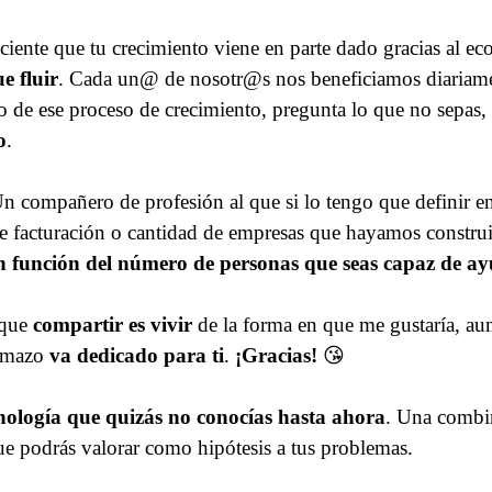
ciente que tu crecimiento viene en parte dado gracias al eco
e fluir
. Cada un@ de nosotr@s nos beneficiamos diariame
ro de ese proceso de crecimiento, pregunta lo que no sepas
o
.
Un compañero de profesión al que si lo tengo que definir e
de facturación o cantidad de empresas que hayamos constru
en función del número de personas que seas capaz de a
 que
compartir es vivir
de la forma en que me gustaría, aun
temazo
va dedicado para ti
.
¡Gracias!
😘
nología que quizás no conocías hasta ahora
. Una combin
que podrás valorar como hipótesis a tus problemas.