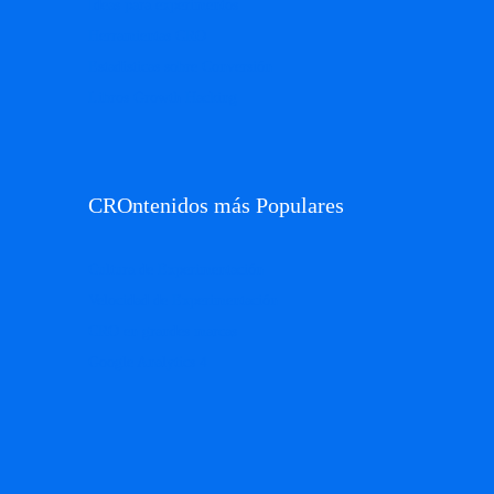
Ideas para experimentos
Herramientas CRO
Estadísticas sobre Conversión
Libros Growth Hacking
CROntenidos más Populares
Cultura de Experimentación
Velocidad de Experimentación
CRO en grandes marcas
Google Analytics 4